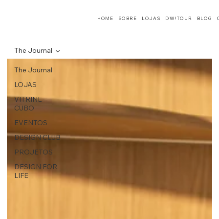
HOME
SOBRE
LOJAS
DW!TOUR
BLOG
The Journal
The Journal
LOJAS
VITRINE
CUBO
EVENTOS
DESIGN CLUB
PROJETOS
DESIGN FOR
LIFE