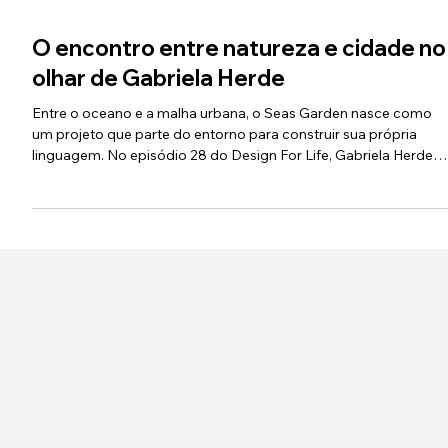
O encontro entre natureza e cidade no
olhar de Gabriela Herde
Entre o oceano e a malha urbana, o Seas Garden nasce como
um projeto que parte do entorno para construir sua própria
linguagem. No episódio 28 do Design For Life, Gabriela Herde
apresenta um olhar sensível sobre arquitetura, onde cada
escolha, do desenho à materialidade, responde não apenas à
estética, mas à forma como os espaços são vividos. Localizado
em um ponto privilegiado da cidade, o projeto se abre para um
leitura ampla da paisagem, do oceano à reserva natural, passa